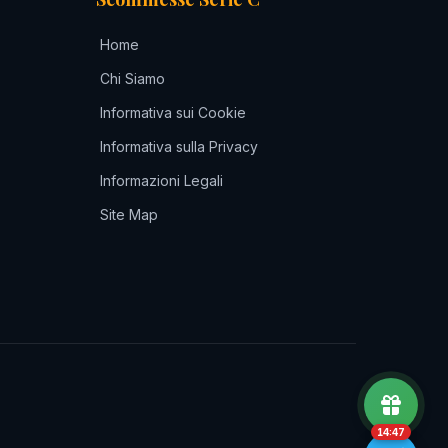
Home
Chi Siamo
Informativa sui Cookie
Informativa sulla Privacy
Informazioni Legali
Site Map
14:46