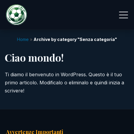
Home
»
Archive by category "Senza categoria"
Ciao mondo!
Ti diamo il benvenuto in WordPress. Questo è il tuo
primo articolo. Modificalo o eliminalo e quindi inizia a
scrivere!
Avvertenze Importanti