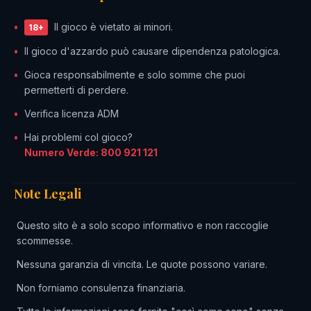
Il gioco è vietato ai minori.
18+
Il gioco d'azzardo può causare dipendenza patologica.
Gioca responsabilmente e solo somme che puoi
permetterti di perdere.
Verifica licenza ADM
Hai problemi col gioco?
Numero Verde: 800 921 121
Note Legali
Questo sito è a solo scopo informativo e non raccoglie
scommesse.
Nessuna garanzia di vincita. Le quote possono variare.
Non forniamo consulenza finanziaria.