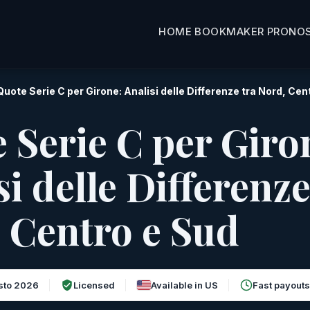
HOME
BOOKMAKER
PRONOS
Quote Serie C per Girone: Analisi delle Differenze tra Nord, Cen
 Serie C per Giro
si delle Differenze
 Centro e Sud
sto 2026
Licensed
Available in US
Fast payouts