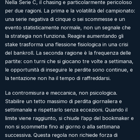
Nella Serie C, il chasing e particolarmente pericoloso
per due ragioni. La prima e la volatilità del campionato:
una serie negativa di cinque o sei scommesse e un
evento statisticamente normale, non un segnale che
la strategia non funziona. Reagire aumentando gli
stake trasforma una flessione fisiologica in una crisi
del bankroll. La seconda ragione è la frequenza delle
partite: con turni che si giocano tre volte a settimana,
le opportunità di inseguire le perdite sono continue, e
la tentazione non ha il tempo di raffreddarsi.
La contromisura e meccanica, non psicologica.
Stabilire un tetto massimo di perdita giornaliera e
settimanale e rispettarlo senza eccezioni. Quando il
limite viene raggiunto, si chiude l’app del bookmaker e
non si scommette fino al giorno o alla settimana
successiva. Questa regola non richiede forza di