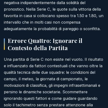
negativa indipendentemente dalla solidità del
pronostico. Nella Serie C, le quote sulla vittoria della
favorita in casa si collocano spesso tra 1.50 e 1.80, un
intervallo che in molti casi non compensa
adeguatamente la probabilità di pareggio o sconfitta.
Errore Quattro: Ignorare il
Contesto della Partita
Una partita di Serie C non esiste nel vuoto. Il risultato
e influenzato da fattori contestuali che vanno oltre la
qualità tecnica delle due squadre: le condizioni del
campo, il meteo, la giornata di campionato, le
motivazioni di classifica, gli impegni infrasettimanali e
persino le dinamiche societarie. Scommettere
ignorando questi fattori e come guidare guardando
solo il tachimetro senza prestare attenzione alla