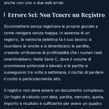
anche con uno o due esiti errati.
Errore Sei: Non Tenere un Registro
Scommettere senza registrare le proprie giocate e
come navigare senza mappa. In assenza di un
registro, la memoria selettiva fa il suo lavoro: si
ricordano le vincite e si dimenticano le perdite,
creando un’illusione di profittabilità che i numeri reali
smentirebbero. Nella Serie C, dove il volume di
scommesse potenziali e elevato e le partite si
susseguono tre volte a settimana, il rischio di perdere
il conto e particolarmente alto.
Il registro non deve essere un documento complesso.
Un foglio di calcolo con data, partita, mercato, quota,
importo e risultato è sufficiente per avere un quadro