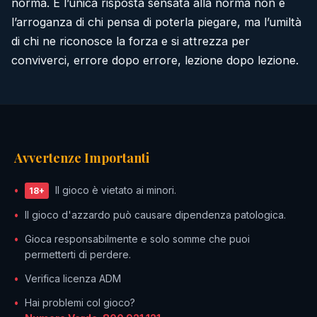
norma. E l’unica risposta sensata alla norma non e
l’arroganza di chi pensa di poterla piegare, ma l’umiltà
di chi ne riconosce la forza e si attrezza per
conviverci, errore dopo errore, lezione dopo lezione.
Avvertenze Importanti
Il gioco è vietato ai minori.
18+
Il gioco d'azzardo può causare dipendenza patologica.
Gioca responsabilmente e solo somme che puoi
permetterti di perdere.
Verifica licenza ADM
Hai problemi col gioco?