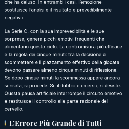
che ha deluso. In entrambi i casi, l’emozione
sostituisce l’analisi e il risultato e prevedibilmente
negativo.
La Serie C, con la sua imprevedibilità e le sue
sorprese, genera picchi emotivi frequenti che
alimentano questo ciclo. La contromisura più efficace
e la regola dei cinque minuti: tra la decisione di
scommettere e il piazzamento effettivo della giocata
devono passare almeno cinque minuti di riflessione.
Se dopo cinque minuti la scommessa appare ancora
sensata, si procede. Se il dubbio e emerso, si desiste.
Questa pausa artificiale interrompe il circuito emotivo
e restituisce il controllo alla parte razionale del
cervello.
L’Errore Più Grande di Tutti