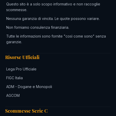
Questo sito è a solo scopo informativo e non raccoglie
scommesse.
Nessuna garanzia di vincita. Le quote possono variare.
Non forniamo consulenza finanziaria.
Tutte le informazioni sono fornite "così come sono" senza
garanzie.
Risorse Ufficiali
Lega Pro Ufficiale
FIGC Italia
ADM - Dogane e Monopoli
AGCOM
Scommesse Serie C