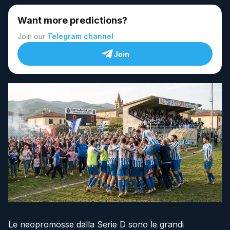
Want more predictions?
Join our
Telegram channel
Join
Le neopromosse dalla Serie D sono le grandi