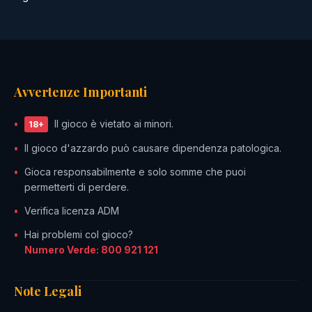
Avvertenze Importanti
Il gioco è vietato ai minori.
18+
Il gioco d'azzardo può causare dipendenza patologica.
Gioca responsabilmente e solo somme che puoi
permetterti di perdere.
Verifica licenza ADM
Hai problemi col gioco?
Numero Verde: 800 921 121
Note Legali