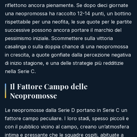
riflettono ancora pienamente. Se dopo dieci giornate
una neopromossa ha raccolto 12-14 punti, un bottino
rispettabile per una neofita, le sue quote per le partite
successive possono ancora portare il marchio del
pessimismo iniziale. Scommettere sulla vittoria
casalinga o sulla doppia chance di una neopromossa
in crescita, a quote gonfiate dalla percezione negativa
di inizio stagione, e una delle strategie più redditizie
nella Serie C.
Il Fattore Campo delle
Neopromosse
Le neopromosse dalla Serie D portano in Serie C un
fattore campo peculiare. I loro stadi, spesso piccoli e
con il pubblico vicino al campo, creano un’atmosfera
intima e pressante che le squadre ospiti, abituate a