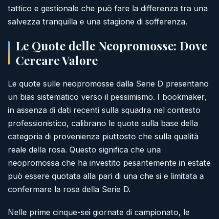
tattico e gestionale che può fare la differenza tra una
salvezza tranquilla e una stagione di sofferenza.
Le Quote delle Neopromosse: Dove
Cercare Valore
Le quote sulle neopromosse dalla Serie D presentano
un bias sistematico verso il pessimismo. I bookmaker,
in assenza di dati recenti sulla squadra nel contesto
professionistico, calibrano le quote sulla base della
categoria di provenienza piuttosto che sulla qualità
reale della rosa. Questo significa che una
neopromossa che ha investito pesantemente in estate
può essere quotata alla pari di una che si e limitata a
confermare la rosa della Serie D.
Nelle prime cinque-sei giornate di campionato, le