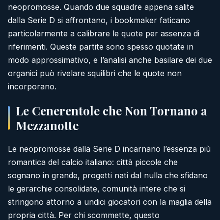
neopromosse. Quando due squadre appena salite
dalla Serie D si affrontano, i bookmaker faticano
particolarmente a calibrare le quote per assenza di
riferimenti. Queste partite sono spesso quotate in
modo approssimativo, e l’analisi anche basilare dei due
organici può rivelare squilibri che le quote non
incorporano.
Le Cenerentole che Non Tornano a
Mezzanotte
Le neopromosse dalla Serie D incarnano l’essenza più
romantica del calcio italiano: città piccole che
sognano in grande, progetti nati dal nulla che sfidano
le gerarchie consolidate, comunità intere che si
stringono attorno a undici giocatori con la maglia della
propria città. Per chi scommette, questo