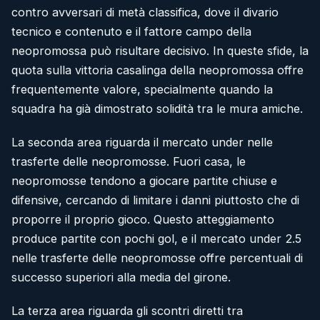
contro avversari di metà classifica, dove il divario
tecnico e contenuto e il fattore campo della
neopromossa può risultare decisivo. In queste sfide, la
quota sulla vittoria casalinga della neopromossa offre
frequentemente valore, specialmente quando la
squadra ha già dimostrato solidità tra le mura amiche.
La seconda area riguarda il mercato under nelle
trasferte delle neopromosse. Fuori casa, le
neopromosse tendono a giocare partite chiuse e
difensive, cercando di limitare i danni piuttosto che di
proporre il proprio gioco. Questo atteggiamento
produce partite con pochi gol, e il mercato under 2.5
nelle trasferte delle neopromosse offre percentuali di
successo superiori alla media del girone.
La terza area riguarda gli scontri diretti tra