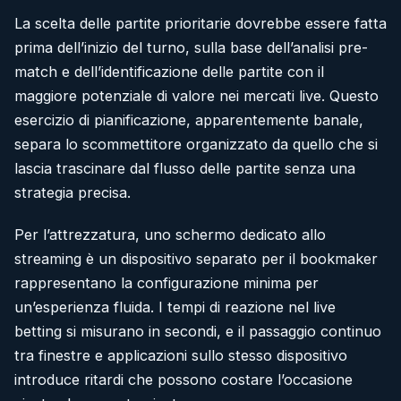
La scelta delle partite prioritarie dovrebbe essere fatta
prima dell’inizio del turno, sulla base dell’analisi pre-
match e dell’identificazione delle partite con il
maggiore potenziale di valore nei mercati live. Questo
esercizio di pianificazione, apparentemente banale,
separa lo scommettitore organizzato da quello che si
lascia trascinare dal flusso delle partite senza una
strategia precisa.
Per l’attrezzatura, uno schermo dedicato allo
streaming è un dispositivo separato per il bookmaker
rappresentano la configurazione minima per
un’esperienza fluida. I tempi di reazione nel live
betting si misurano in secondi, e il passaggio continuo
tra finestre e applicazioni sullo stesso dispositivo
introduce ritardi che possono costare l’occasione