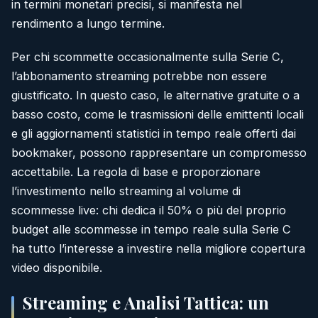
in termini monetari precisi, si manifesta nel
rendimento a lungo termine.
Per chi scommette occasionalmente sulla Serie C,
l’abbonamento streaming potrebbe non essere
giustificato. In questo caso, le alternative gratuite o a
basso costo, come le trasmissioni delle emittenti locali
e gli aggiornamenti statistici in tempo reale offerti dai
bookmaker, possono rappresentare un compromesso
accettabile. La regola di base e proporzionare
l’investimento nello streaming al volume di
scommesse live: chi dedica il 50% o più del proprio
budget alle scommesse in tempo reale sulla Serie C
ha tutto l’interesse a investire nella migliore copertura
video disponibile.
Streaming e Analisi Tattica: un