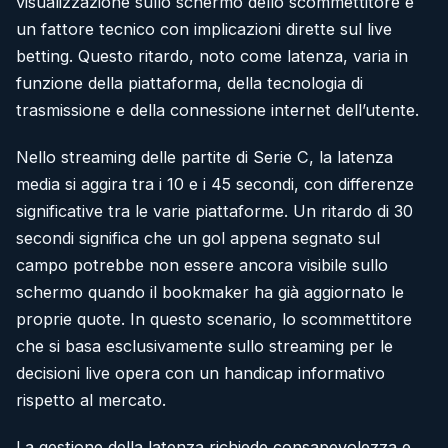
visualizzazione sullo schermo dello scommettitore è
un fattore tecnico con implicazioni dirette sul live
betting. Questo ritardo, noto come latenza, varia in
funzione della piattaforma, della tecnologia di
trasmissione e della connessione internet dell’utente.
Nello streaming delle partite di Serie C, la latenza
media si aggira tra i 10 e i 45 secondi, con differenze
significative tra le varie piattaforme. Un ritardo di 30
secondi significa che un gol appena segnato sul
campo potrebbe non essere ancora visibile sullo
schermo quando il bookmaker ha già aggiornato le
proprie quote. In questo scenario, lo scommettitore
che si basa esclusivamente sullo streaming per le
decisioni live opera con un handicap informativo
rispetto al mercato.
La gestione della latenza richiede consapevolezza e