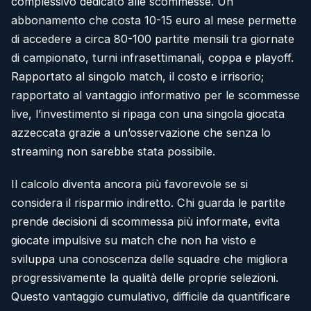
complessivo dedicato alle scommesse. Un
abbonamento che costa 10-15 euro al mese permette
di accedere a circa 80-100 partite mensili tra giornate
di campionato, turni infrasettimanali, coppa e playoff.
Rapportato al singolo match, il costo e irrisorio;
rapportato al vantaggio informativo per le scommesse
live, l’investimento si ripaga con una singola giocata
azzeccata grazie a un’osservazione che senza lo
streaming non sarebbe stata possibile.
Il calcolo diventa ancora più favorevole se si
considera il risparmio indiretto. Chi guarda le partite
prende decisioni di scommessa più informate, evita
giocate impulsive su match che non ha visto e
sviluppa una conoscenza delle squadre che migliora
progressivamente la qualità delle proprie selezioni.
Questo vantaggio cumulativo, difficile da quantificare