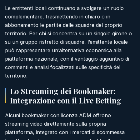
Le emittenti locali continuano a svolgere un ruolo
complementare, trasmettendo in chiaro o in
abbonamento le partite delle squadre del proprio
territorio. Per chi si concentra su un singolo girone o
su un gruppo ristretto di squadre, l’emittente locale
può rappresentare un’alternativa economica alla
piattaforma nazionale, con il vantaggio aggiuntivo di
commenti e analisi focalizzati sulle specificità del
territorio.
Lo Streaming dei Bookmaker:
Integrazione con il Live Betting
Alcuni bookmaker con licenza ADM offrono
streaming video direttamente sulla propria
piattaforma, integrato con i mercati di scommessa